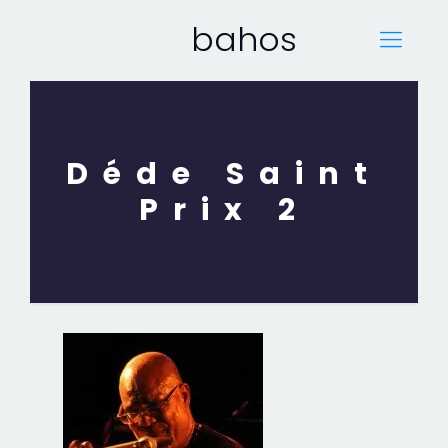
bahos
Déde Saint
Prix 2