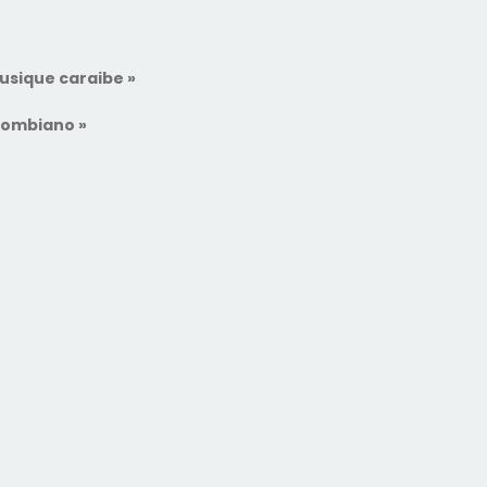
musique caraibe »
lombiano »